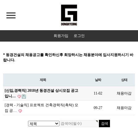
회원가입
로그인
* 동경건설의 채용공고를 확인하신후 희망하시는 채용분야에 입사지원하시기 바
랍니다.
제목
날짜
상태
[신입,경력직] 2018년 동경건설 상시모집 공고
11-02
채용마감
입니…
[경력 - 기술직] 프로젝트 건축경력직(촉탁) 모
09-27
채용마감
집 공…